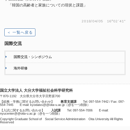
「韓国の高齢者と家族についての現状と課題」
2018/04/05 16°02´41"
＜ 一覧へ戻る
国際交流
国際交流・シンポジウム
海外研修
国立大学法人 大分大学福祉社会科学研究科
〒870-1192 大分県大分市大字旦野原700
【総務・学務に関するお問い合わせ】
教育支援課
Tel: 097-554-7442 / Fax: 097-
554-7445 E-mail: kyodaiss@@oita-u.ac.jp（@を一つ削除）
【入試に関するお問い合わせ】
入試課
Tel: 097-554-7006 E-mail:
nyucenter@@oita-u.ac.jp（@を一つ削除）
Copyright Graduate School of Social Service Administration Oita University All Rights
Reserved