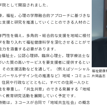
学院として開設されました．
療，福祉，心理の学際融合的アプローチに基づきな
た支援と研究を推進していくことのできる人材のこ
専門性を備え，多角的・総合的な支援を地域に根付
学を取り入れて福祉健康科学を深化させることがで
能力を涵養する必要があります．
会福祉士，公認心理師，臨床心理士，理学療法士な
づいた質の高いサービスを要支援者に提供するとい
，その支援活動などを通して，（例えばソーシャル
福祉健康
ニバーサルデザイン化の推進など）地域・コミュニ
片岡晶志
，住民や行政などとともに，すべての住民一人ひと
性を尊重し，「共生共育」のできる発展する「地域
いく教育研究活動を展開していく予定です．
特徴は，３コースが合同で「地域共生社会」の概念