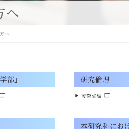
方へ
ン
)
ン
方へ
学部」
研究倫理
研究倫理
本研究科にお