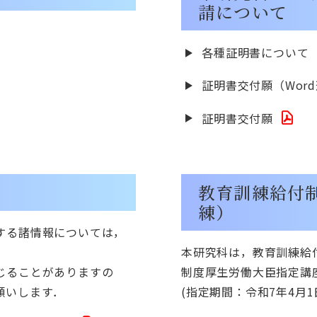
請について
各種証明書について
証明書交付願（Wor
証明書交付願
教育訓練給付
練）
する諸情報については，
本研究科は，教育訓練給
じることがありますの
制度厚生労働大臣指定講
願いします．
(指定期間：令和7年4月1