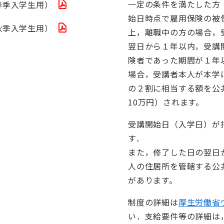
一定の条件を満たした方
春季入学生用）
始日時点で雇用保険の被
秋季入学生用）
上，離職中の方の場合，
翌日から１年以内，受講
険者であった期間が１年
場合，受講者本人が本学
の２割に相当する額を公
10万円）されます。
受講開始日（入学日）が
す．
また，修了した日の翌日
人の住居所を管轄する公
があります。
制度の詳細は
厚生労働省
い．支給要件等の詳細は