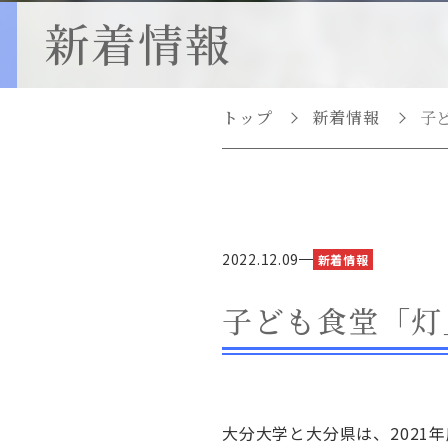
ター
新着情報
臨床心理教育研究セ
ター(心理教育相談室
医療介護教育研究セ
トップ
新着情報
子
ター
2022.12.09
新着情報
子ども食堂「灯
大分大学と大分県は、202