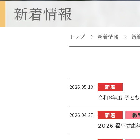
点
新着情報
権利擁護教育研究セ
ンター
臨床心理教育研究セ
ンター
トップ
新着情報
新
（心理教育相談室）
医療介護教育研究セ
ンター
新着
2026.05.13
令和８年度 子ど
新着
教
2026.04.27
２０２６ 福祉健康