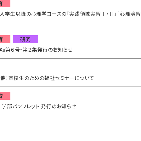
育
年度入学生以降の心理学コースの「実践領域実習Ⅰ・Ⅱ」「心理演
育
研究
学』第６号・第２集発行のお知らせ
）開催：高校生のための福祉セミナーについて
育
科学部パンフレット 発行のお知らせ