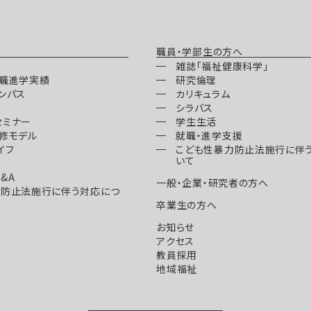
職員・学部生の方へ
雑誌「福祉健康科学」
就職進学実績
研究倫理
ンパス
カリキュラム
シラバス
セミナー
学生生活
修モデル
就職・進学支援
イフ
こども性暴力防止法施行に伴
いて
&A
一般・企業・研究者の方へ
力防止法施行に伴う対応につ
卒業生の方へ
お知らせ
アクセス
教員採用
地域福祉