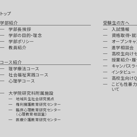
トップ
学部紹介
受験生の方へ
学部長挨拶
入試情報
学部の目的・理念
資格取得・
学部ポリシー
オープンキャ
教員紹介
進学相談会
高校生向け
授業紹介・履
コース紹介
キャンパスラ
理学療法コース
インタビュー
社会福祉実践コース
高校生向けQ
心理学コース
こども性暴
いて
大学院研究科附属施設
地域共生社会研究拠点
権利擁護教育研究センター
臨床心理教育研究センター
（心理教育相談室）
医療介護教育研究センター