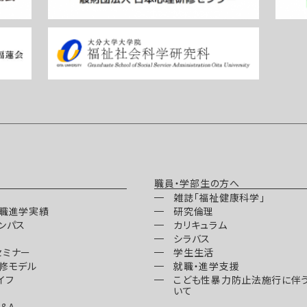
職員・学部生の方へ
雑誌「福祉健康科学」
就職進学実績
研究倫理
ンパス
カリキュラム
シラバス
セミナー
学生生活
修モデル
就職・進学支援
イフ
こども性暴力防止法施行に伴
いて
&A