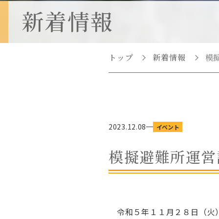
点
新着情報
権利擁護教育研究セ
ンター
臨床心理教育研究セ
ンター
トップ
新着情報
模
（心理教育相談室）
医療介護教育研究セ
ンター
2023.12.08
イベント
模擬避難所運営
令和５年１１月２８日（火）