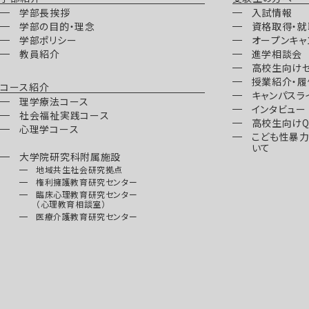
学部長挨拶
入試情報
学部の目的・理念
資格取得・
学部ポリシー
オープンキャ
教員紹介
進学相談会
高校生向け
授業紹介・履
コース紹介
キャンパスラ
理学療法コース
インタビュー
社会福祉実践コース
高校生向けQ
心理学コース
こども性暴
いて
大学院研究科附属施設
地域共生社会研究拠点
権利擁護教育研究センター
臨床心理教育研究センター
（心理教育相談室）
医療介護教育研究センター