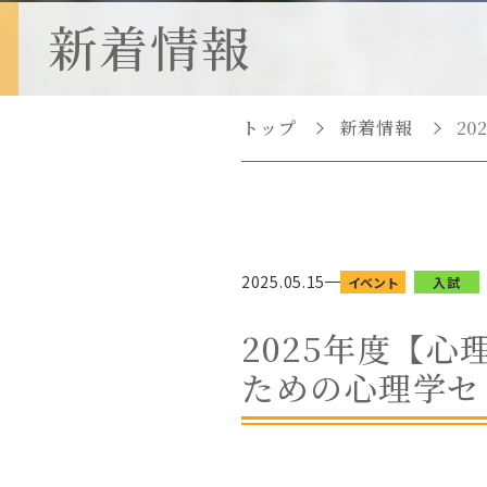
点
新着情報
権利擁護教育研究セ
ンター
臨床心理教育研究セ
ンター
トップ
新着情報
2
（心理教育相談室）
医療介護教育研究セ
ンター
2025.05.15
イベント
入試
2025年度【
ための心理学セ