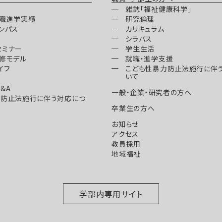
雑誌「福祉健康科学」
就職進学実績
研究倫理
ンパス
カリキュラム
シラバス
セミナー
学生生活
修モデル
就職・進学支援
イフ
こども性暴力防止法施行に伴
いて
&A
一般・企業・研究者の方へ
力防止法施行に伴う対応につ
卒業生の方へ
お知らせ
アクセス
教員採用
地域福祉
学部内専用サイト